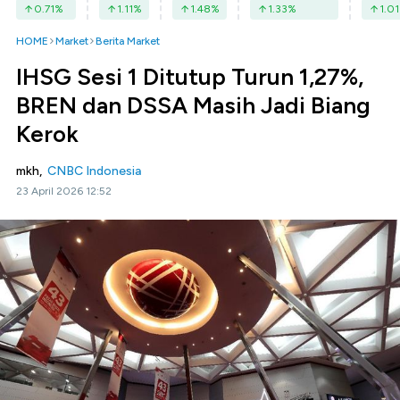
0.71
%
1.11
%
1.48
%
1.33
%
1.01
HOME
Market
Berita Market
IHSG Sesi 1 Ditutup Turun 1,27%,
BREN dan DSSA Masih Jadi Biang
Kerok
mkh,
CNBC Indonesia
23 April 2026 12:52