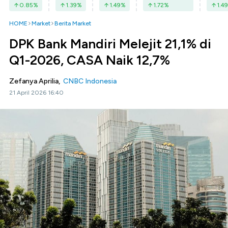
0.85
%
1.39
%
1.49
%
1.72
%
1.49
HOME
Market
Berita Market
DPK Bank Mandiri Melejit 21,1% di
Q1-2026, CASA Naik 12,7%
Zefanya Aprilia,
CNBC Indonesia
21 April 2026 16:40