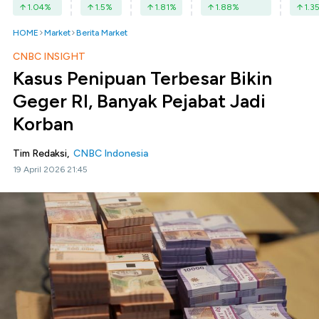
1.04
%
1.5
%
1.81
%
1.88
%
1.3
HOME
Market
Berita Market
CNBC INSIGHT
Kasus Penipuan Terbesar Bikin
Geger RI, Banyak Pejabat Jadi
Korban
Tim Redaksi,
CNBC Indonesia
19 April 2026 21:45