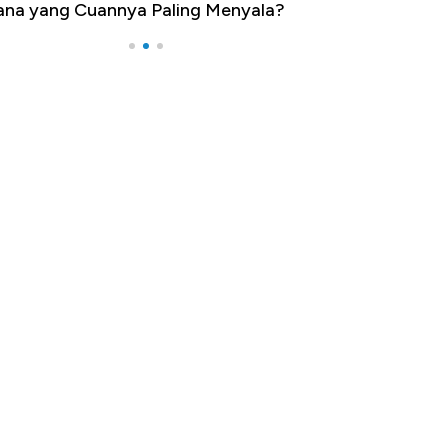
na yang Cuannya Paling Menyala?
Pengangguran Te