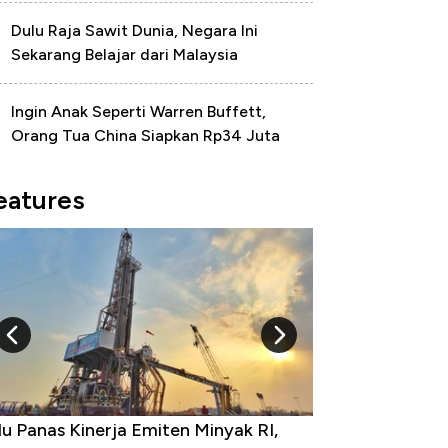
Dulu Raja Sawit Dunia, Negara Ini
Sekarang Belajar dari Malaysia
Ingin Anak Seperti Warren Buffett,
Orang Tua China Siapkan Rp34 Juta
eatures
u Panas Kinerja Emiten Minyak RI,
10 Provinsi den