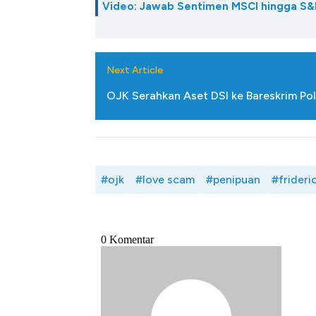
Video: Jawab Sentimen MSCI hingga S&
Next Article
OJK Serahkan Aset DSI ke Bareskrim Pol
#ojk
#love scam
#penipuan
#frideri