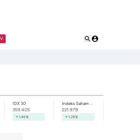
TV
IDX 30
Indeks Saham Syariah Indonesia
359.405
221.978
1.45
%
1.29
%