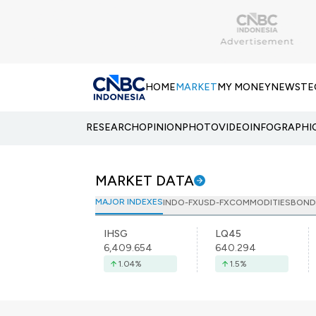
HOME
MARKET
MY MONEY
NEWS
TE
RESEARCH
OPINION
PHOTO
VIDEO
INFOGRAPHI
MARKET DATA
MAJOR INDEXES
INDO-FX
USD-FX
COMMODITIES
BOND
IHSG
LQ45
6,409.654
640.294
1.04
%
1.5
%