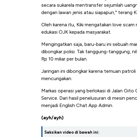
secara sukarela mentransfer sejumlah uangn
dengan lawan jenis atau siapapun," terang Ki
Oleh karena itu, Kiki mengatakan love sca
edukasi OJK kepada masyarakat.
Mengingatkan saja, baru-baru ini sebuah mar
dibongkar polisi. Tak tanggung-tanggung, ni
Rp 10 miliar per bulan.
Jaringan ini dibongkar karena temuan patroli
mencurigakan.
Markas operasi yang berlokasi di Jalan Gito G
Service. Dari hasil penelusuran di mesin pe
menjadi English Chat App Admin.
(ayh/ayh)
Saksikan video di bawah ini: