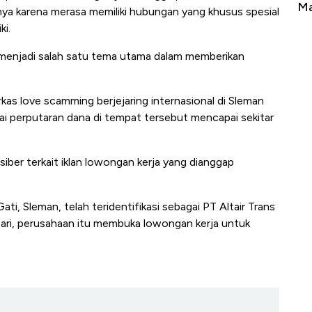
Tembaga Terbang ke Zona Berbahaya
Ma
ya karena merasa memiliki hubungan yang khusus spesial
ki.
m menjadi salah satu tema utama dalam memberikan
kas love scamming berjejaring internasional di Sleman
lai perputaran dana di tempat tersebut mencapai sekitar
 siber terkait iklan lowongan kerja yang dianggap
ati, Sleman, telah teridentifikasi sebagai PT Altair Trans
ncari, perusahaan itu membuka lowongan kerja untuk