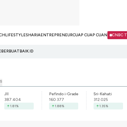
CH
LIFESTYLE
SHARIA
ENTREPRENEUR
CUAP CUAP CUAN
CNBC 
C
BERBUATBAIK.ID
S
JII
Pefindo i-Grade
Sri-Kehati
387.404
160.377
312.025
1.81
%
1.88
%
1.35
%