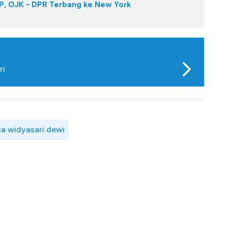
P, OJK - DPR Terbang ke New York
ri
ca widyasari dewi