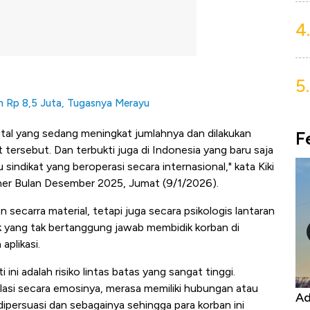
4.
5.
n Rp 8,5 Juta, Tugasnya Merayu
igital yang sedang meningkat jumlahnya dan dilakukan
F
t tersebut. Dan terbukti juga di Indonesia yang baru saja
sindikat yang beroperasi secara internasional," kata Kiki
ner Bulan Desember 2025, Jumat (9/1/2026).
secarra material, tetapi juga secara psikologis lantaran
k yang tak bertanggung jawab membidik korban di
aplikasi.
 ini adalah risiko lintas batas yang sangat tinggi.
lasi secara emosinya, merasa memiliki hubungan atau
Kongo Tutup Keran Ekspor, Harga
Ad
dipersuasi dan sebagainya sehingga para korban ini