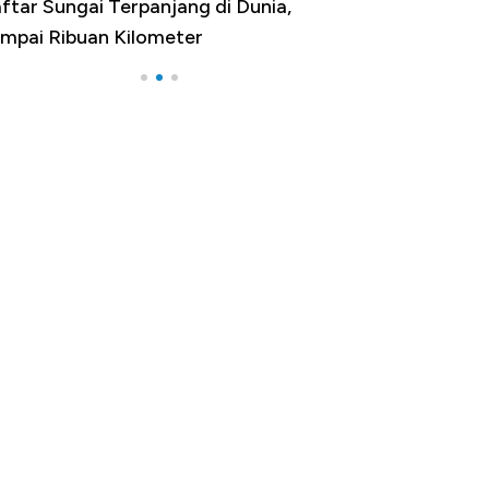
ftar Sungai Terpanjang di Dunia,
Negara yang Wa
mpai Ribuan Kilometer
Melancong Luar 