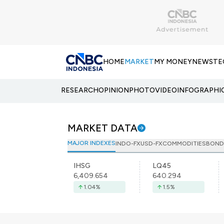
HOME
MARKET
MY MONEY
NEWS
TE
RESEARCH
OPINION
PHOTO
VIDEO
INFOGRAPHI
MARKET DATA
MAJOR INDEXES
INDO-FX
USD-FX
COMMODITIES
BOND
IHSG
LQ45
6,409.654
640.294
1.04
%
1.5
%