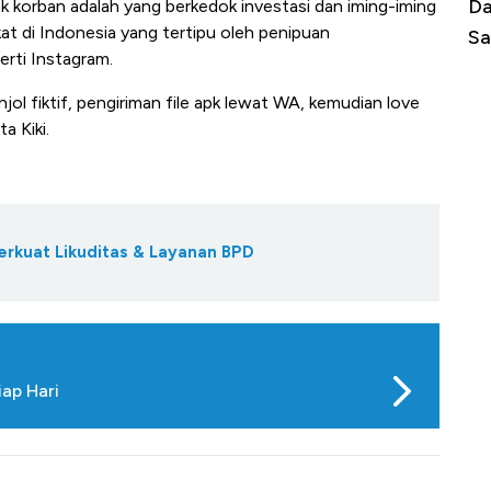
Begini Cara Korsel atasi Panas Tanpa AC
Da
k korban adalah yang berkedok investasi dan iming-iming
t di Indonesia yang tertipu oleh penipuan
di Jaman Dulu
Sa
erti Instagram.
jol fiktif, pengiriman file apk lewat WA, kemudian love
a Kiki.
erkuat Likuditas & Layanan BPD
iap Hari