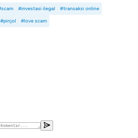
#scam
#investasi ilegal
#transaksi online
#pinjol
#love scam