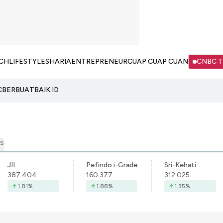
CH
LIFESTYLE
SHARIA
ENTREPRENEUR
CUAP CUAP CUAN
CNBC 
C
BERBUATBAIK.ID
S
JII
Pefindo i-Grade
Sri-Kehati
387.404
160.377
312.025
1.81
%
1.88
%
1.35
%