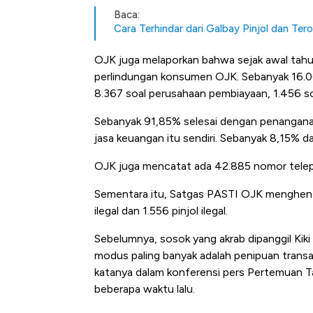
Baca:
Cara Terhindar dari Galbay Pinjol dan Ter
OJK juga melaporkan bahwa sejak awal tahun
perlindungan konsumen OJK. Sebanyak 16.06
8.367 soal perusahaan pembiayaan, 1.456 so
Sebanyak 91,85% selesai dengan penanganan 
jasa keuangan itu sendiri. Sebanyak 8,15% d
OJK juga mencatat ada 42.885 nomor telepo
Sementara itu, Satgas PASTI OJK menghentikan
ilegal dan 1.556 pinjol ilegal.
Sebelumnya, sosok yang akrab dipanggil Kik
modus paling banyak adalah penipuan transaks
katanya dalam konferensi pers Pertemuan T
beberapa waktu lalu.