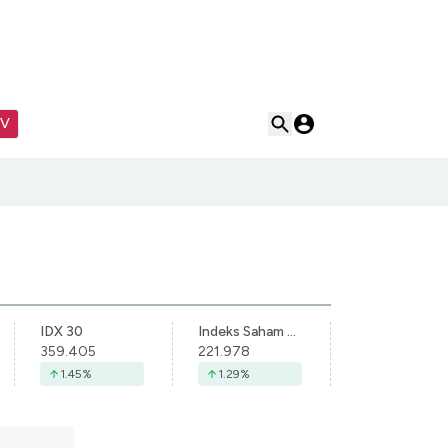
TV
IDX 30
Indeks Saham Syariah Indonesia
359.405
221.978
1.45
%
1.29
%