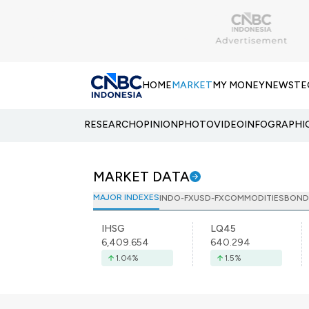
HOME
MARKET
MY MONEY
NEWS
TE
RESEARCH
OPINION
PHOTO
VIDEO
INFOGRAPHI
MARKET DATA
MAJOR INDEXES
INDO-FX
USD-FX
COMMODITIES
BOND
IHSG
LQ45
6,409.654
640.294
1.04
%
1.5
%