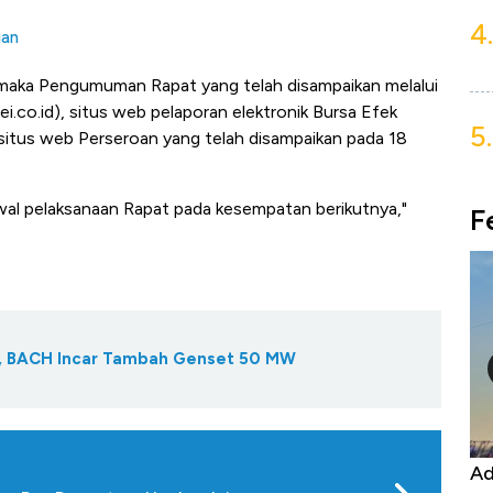
4.
uan
aka Pengumuman Rapat yang telah disampaikan melalui
i.co.id), situs web pelaporan elektronik Bursa Efek
5.
situs web Perseroan yang telah disampaikan pada 18
al pelaksanaan Rapat pada kesempatan berikutnya,"
F
m, BACH Incar Tambah Genset 50 MW
Harga
Adu Panas Kinerja Emiten Minyak RI,
10