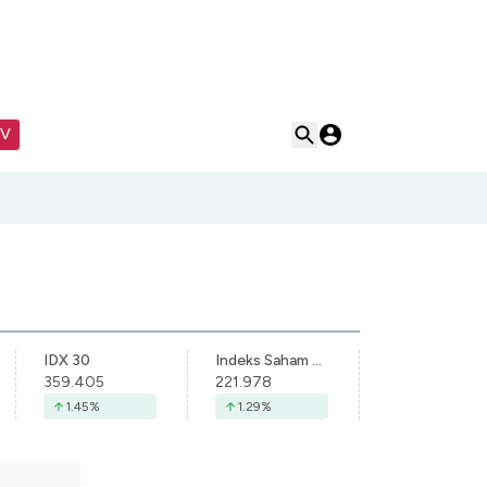
TV
IDX 30
Indeks Saham Syariah Indonesia
359.405
221.978
1.45
%
1.29
%