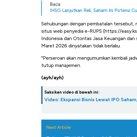
Baca:
IHSG Lanjutkan Reli, Saham Ini Potensi C
Sehubungan dengan pembatalan tersebut, m
situs web penyedia e-RUPS (https://easy.kse
Indonesia dan Otoritas Jasa Keuangan dan 
Maret 2026 dinyatakan tidak berlaku.
"Perseroan akan mengumumkan kembali jadw
tutup manajemen.
(ayh/ayh)
Saksikan video di bawah ini:
Video: Ekspansi Bisnis Lewat IPO Saha
Next Article
Kongo Tutup Keran Ekspor, 