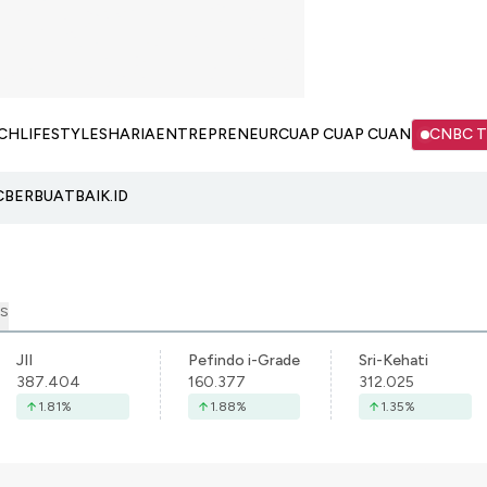
CH
LIFESTYLE
SHARIA
ENTREPRENEUR
CUAP CUAP CUAN
CNBC 
C
BERBUATBAIK.ID
S
JII
Pefindo i-Grade
Sri-Kehati
387.404
160.377
312.025
1.81
%
1.88
%
1.35
%