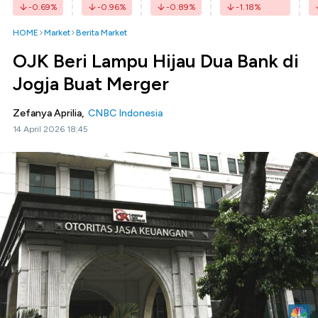
-0.69
%
-0.96
%
-0.89
%
-1.18
%
HOME
Market
Berita Market
OJK Beri Lampu Hijau Dua Bank di
Jogja Buat Merger
Zefanya Aprilia,
CNBC Indonesia
14 April 2026 18:45