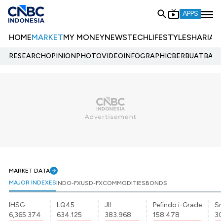
APPS
HOME
MARKET
MY MONEY
NEWS
TECH
LIFESTYLE
SHARIA
E
RESEARCH
OPINION
PHOTO
VIDEO
INFOGRAPHIC
BERBUATBAIK.
MARKET DATA
MAJOR INDEXES
INDO-FX
USD-FX
COMMODITIES
BONDS
IHSG
LQ45
JII
Pefindo i-Grade
Sr
6,365.374
634.125
383.968
158.478
3