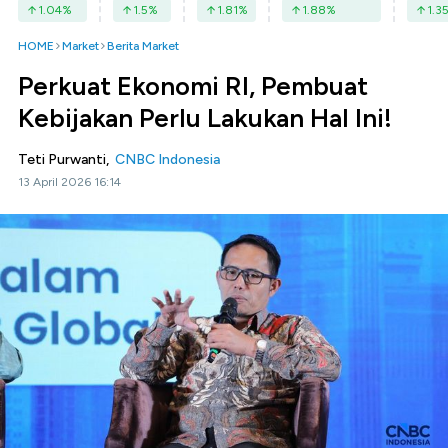
1.04
%
1.5
%
1.81
%
1.88
%
1.3
HOME
Market
Berita Market
Perkuat Ekonomi RI, Pembuat
Kebijakan Perlu Lakukan Hal Ini!
Teti Purwanti,
CNBC Indonesia
13 April 2026 16:14