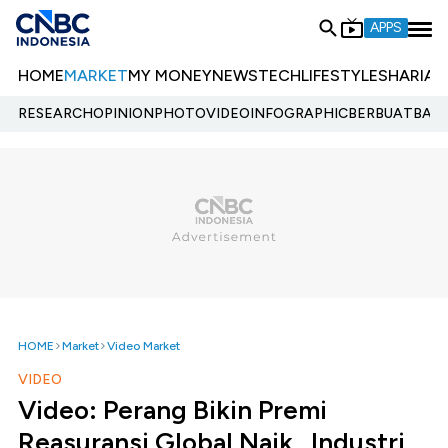
APPS
HOME
MARKET
MY MONEY
NEWS
TECH
LIFESTYLE
SHARIA
E
RESEARCH
OPINION
PHOTO
VIDEO
INFOGRAPHIC
BERBUATBAIK.
HOME
Market
Video Market
VIDEO
Video: Perang Bikin Premi
Reasuransi Global Naik , Industri