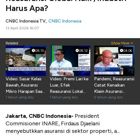
Harus Apa?
CNBC Indonesia TV,
CNBC Indonesia
13 April 2026 16:07
Related
Show More
08:13
08:12
04:06
Video: Sasar Kelas
Video: Premi Lari ke
Pandemi, Reasuransi
Bawah, Asuransi
Luar, Efek
Catat Kenaikan
Mikro Harapan Saat
Reasuransi Lokal
Klaim Asuransi
Ekonomi Sulit
1 tahun yang lalu
Tak Bisa Tampung?
1 tahun yang lalu
Kesehatan
5 tahun yang lalu
Jakarta, CNBC Indonesia-
President
Commisioner INARE, Firdaus Djaelani
menyebutkkan asuransi di sektor properti, a...