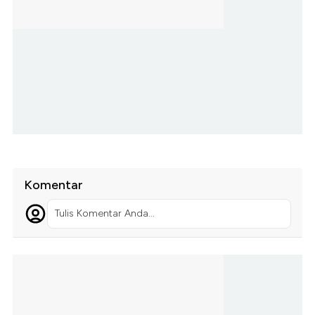
Komentar
Tulis Komentar Anda...