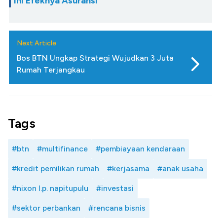
Ini Efeknya Asuransi
Next Article
Bos BTN Ungkap Strategi Wujudkan 3 Juta
Rumah Terjangkau
Tags
#btn
#multifinance
#pembiayaan kendaraan
#kredit pemilikan rumah
#kerjasama
#anak usaha
#nixon l.p. napitupulu
#investasi
#sektor perbankan
#rencana bisnis