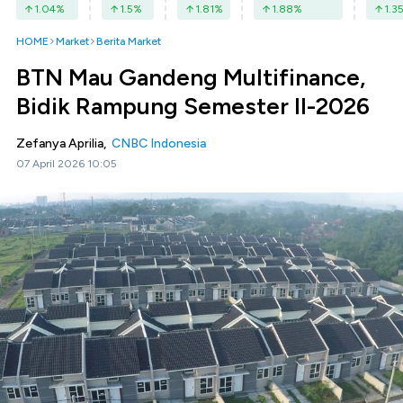
1.04
%
1.5
%
1.81
%
1.88
%
1.3
HOME
Market
Berita Market
BTN Mau Gandeng Multifinance,
Bidik Rampung Semester II-2026
Zefanya Aprilia,
CNBC Indonesia
07 April 2026 10:05