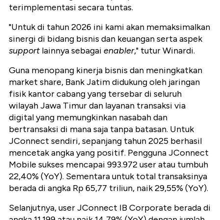
terimplementasi secara tuntas.
"Untuk di tahun 2026 ini kami akan memaksimalkan
sinergi di bidang bisnis dan keuangan serta aspek
support
lainnya sebagai
enabler
," tutur Winardi.
Guna menopang kinerja bisnis dan meningkatkan
market share, Bank Jatim didukung oleh jaringan
fisik kantor cabang yang tersebar di seluruh
wilayah Jawa Timur dan layanan transaksi via
digital yang memungkinkan nasabah dan
bertransaksi di mana saja tanpa batasan. Untuk
JConnect sendiri, sepanjang tahun 2025 berhasil
mencetak angka yang positif. Pengguna JConnect
Mobile sukses mencapai 993.972 user atau tumbuh
22,40% (YoY). Sementara untuk total transaksinya
berada di angka Rp 65,77 triliun, naik 29,55% (YoY).
Selanjutnya, user JConnect IB Corporate berada di
angka 11.199 atau naik 14,79% (YoY) dengan jumlah