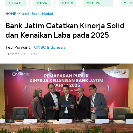
1.04
%
1.5
%
1.81
%
1.88
%
1.3
HOME
Market
Berita Market
Bank Jatim Catatkan Kinerja Solid
dan Kenaikan Laba pada 2025
Teti Purwanti,
CNBC Indonesia
31 March 2026 11:56