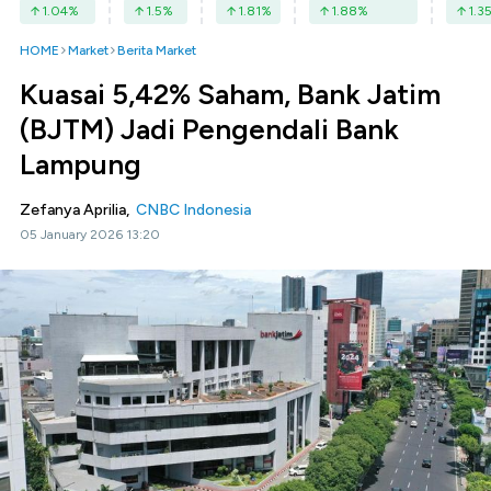
1.04
%
1.5
%
1.81
%
1.88
%
1.3
HOME
Market
Berita Market
Kuasai 5,42% Saham, Bank Jatim
(BJTM) Jadi Pengendali Bank
Lampung
Zefanya Aprilia,
CNBC Indonesia
05 January 2026 13:20