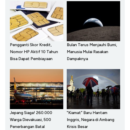
Pengganti Skor Kredit,
Bulan Terus Menjauhi Bumi,
Nomor HP Aktif 10 Tahun
Manusia Mulai Rasakan
Bisa Dapat Pembiayaan
Dampaknya
Jepang Siaga! 260.000
"Kiamat" Baru Hantam
Warga Dievakuasi, 500
Inggris, Negara di Ambang
Penerbangan Batal
Krisis Besar