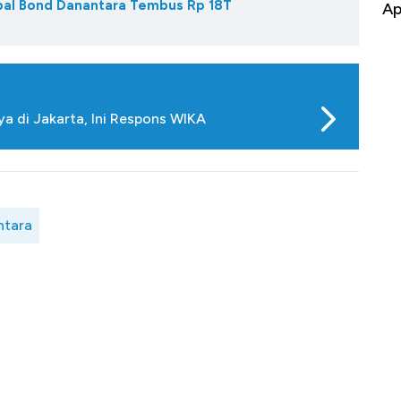
obal Bond Danantara Tembus Rp 18T
Apa yang Sebenarnya Terjadi?
Im
a di Jakarta, Ini Respons WIKA
ntara