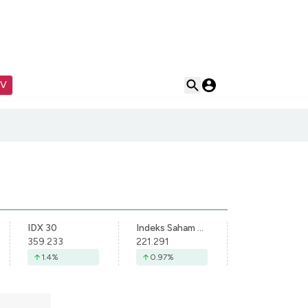
TV
IDX 30
Indeks Saham Syariah Indonesia
359.233
221.291
1.4
%
0.97
%