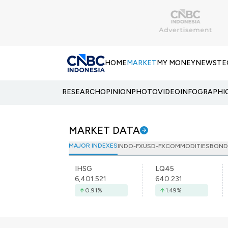
HOME
MARKET
MY MONEY
NEWS
TE
RESEARCH
OPINION
PHOTO
VIDEO
INFOGRAPHI
MARKET DATA
MAJOR INDEXES
INDO-FX
USD-FX
COMMODITIES
BOND
IHSG
LQ45
6,401.521
640.231
0.91
%
1.49
%