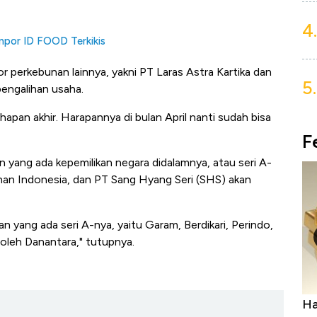
4.
Impor ID FOOD Terkikis
 perkebunan lainnya, yakni PT Laras Astra Kartika dan
5.
pengalihan usaha.
pan akhir. Harapannya di bulan April nanti sudah bisa
F
 yang ada kepemilikan negara didalamnya, atau seri A-
anan Indonesia, dan PT Sang Hyang Seri (SHS) akan
 yang ada seri A-nya, yaitu Garam, Berdikari, Perindo,
 oleh Danantara," tutupnya.
a Kabar
Harga Emas Jatuh Usai Terbang 3 Hari,
Do