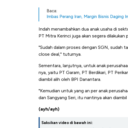
Baca:
Imbas Perang Iran, Margin Bisnis Daging 
Indah menambahkan dua anak usaha di sektor
PT Mitra Kerinci juga akan segera dilakukan 
"Sudah dalam proses dengan SGN, sudah taha
close deal," tuturnya.
Sementara, lanjutnya, untuk anak perusahaan
nya, yaitu PT Garam, PT Berdikari, PT Perik
diambil alih oleh BPI Danantara.
"Kemudian untuk yang an per anak perusahaan
dan Sangyang Seri, itu nantinya akan diambil
(ayh/ayh)
Harga Batu Bara Bangkit, Ad
Saksikan video di bawah ini: