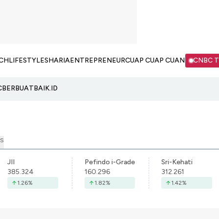
CH
LIFESTYLE
SHARIA
ENTREPRENEUR
CUAP CUAP CUAN
CNBC 
C
BERBUATBAIK.ID
S
JII
Pefindo i-Grade
Sri-Kehati
385.324
160.296
312.261
1.26
%
1.82
%
1.42
%