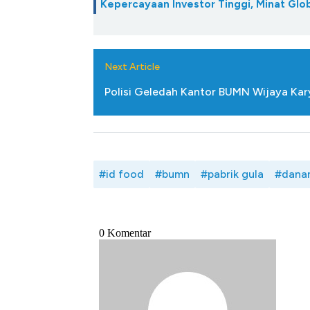
Kepercayaan Investor Tinggi, Minat Gl
Baik Buat Pengusaha RI
Next Article
Polisi Geledah Kantor BUMN Wijaya Kary
#id food
#bumn
#pabrik gula
#dana