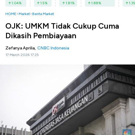
1.04
%
1.5
%
1.81
%
1.88
%
1.3
HOME
Market
Berita Market
OJK: UMKM Tidak Cukup Cuma
Dikasih Pembiayaan
Zefanya Aprilia,
CNBC Indonesia
17 March 2026 17:25