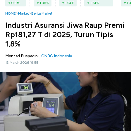
0.9
%
1.38
%
1.54
%
1.74
%
1.3
HOME
Market
Berita Market
Industri Asuransi Jiwa Raup Premi
Rp181,27 T di 2025, Turun Tipis
1,8%
Mentari Puspadini,
CNBC Indonesia
13 March 2026 19:55