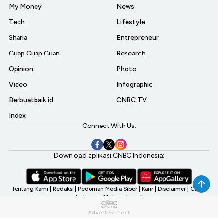
My Money
News
Tech
Lifestyle
Sharia
Entrepreneur
Cuap Cuap Cuan
Research
Opinion
Photo
Video
Infographic
Berbuatbaik.id
CNBC TV
Index
Connect With Us:
Download aplikasi CNBC Indonesia:
Tentang Kami
|
Redaksi
|
Pedoman Media Siber
|
Karir
|
Disclaimer
|
CNBC
Indonesia My Investment
©2026 CNBC Indonesia, A Transmedia Company