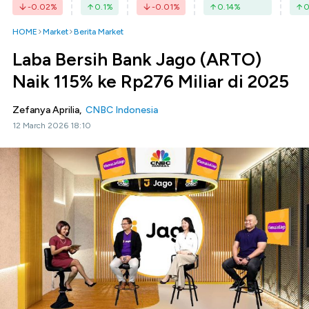
-0.02
%
0.1
%
-0.01
%
0.14
%
0
HOME
Market
Berita Market
Laba Bersih Bank Jago (ARTO)
Naik 115% ke Rp276 Miliar di 2025
Zefanya Aprilia,
CNBC Indonesia
12 March 2026 18:10