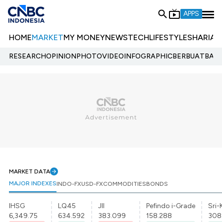
APPS
HOME
MARKET
MY MONEY
NEWS
TECH
LIFESTYLE
SHARIA
E
RESEARCH
OPINION
PHOTO
VIDEO
INFOGRAPHIC
BERBUATBAIK.
MARKET DATA
MAJOR INDEXES
INDO-FX
USD-FX
COMMODITIES
BONDS
IHSG
LQ45
JII
Pefindo i-Grade
Sri-
6,349.75
634.592
383.099
158.288
308