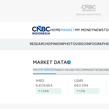
HOME
MARKET
MY MONEY
NEWS
TE
RESEARCH
OPINION
PHOTO
VIDEO
INFOGRAPHI
MARKET DATA
MAJOR INDEXES
INDO-FX
USD-FX
COMMODITIES
BOND
IHSG
LQ45
6,409.654
640.294
1.04
%
1.5
%