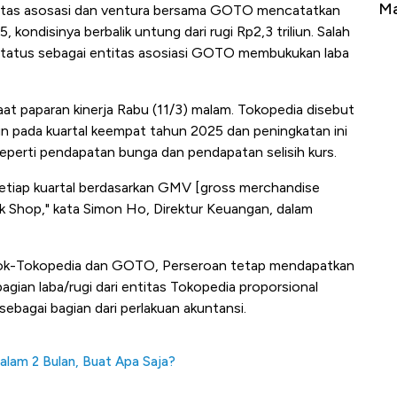
erbahaya
Mana yang Cuannya Paling Menyala?
Pe
entitas asosasi dan ventura bersama GOTO mencatatkan
ondisinya berbalik untung dari rugi Rp2,3 triliun. Salah
status sebagai entitas asosiasi GOTO membukukan laba
t paparan kinerja Rabu (11/3) malam. Tokopedia disebut
un pada kuartal keempat tahun 2025 dan peningkatan ini
perti pendapatan bunga dan pendapatan selisih kurs.
setiap kuartal berdasarkan GMV [gross merchandise
k Shop," kata Simon Ho, Direktur Keuangan, dalam
TikTok-Tokopedia dan GOTO, Perseroan tetap mendapatkan
ian laba/rugi dari entitas Tokopedia proporsional
ebagai bagian dari perlakuan akuntansi.
alam 2 Bulan, Buat Apa Saja?