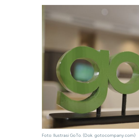
Foto: Ilustrasi GoTo. (Dok. gotocompany.com)