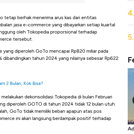
4.
To tetap berhak menerima arus kas dari entitas
mbalan jasa e-commerce yang dibayarkan setiap kuartal
anggung oleh Tokopedia proporsional terhadap
5.
erce tersebut.
rce yang diperoleh GoTo mencapai Rp820 miliar pada
F
 dibandingkan tahun 2024 yang nilainya sebesar Rp622
m 2 Bulan, Kok Bisa?
elakukan dekonsolidasi Tokopedia di bulan Februari
g diperoleh GOTO di tahun 2024 tidak 12 bulan utuh.
alah, GoTo tidak memiliki beban apapun atas pos
mmerce ini akan langsung berdampak positif terhadap
Harga
Adu Panas Kinerja Emiten Minyak RI,
10