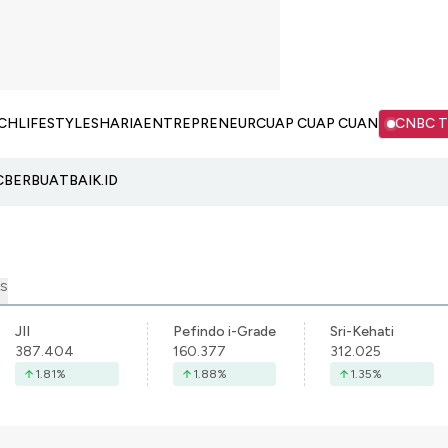
CH
LIFESTYLE
SHARIA
ENTREPRENEUR
CUAP CUAP CUAN
CNBC 
C
BERBUATBAIK.ID
S
JII
Pefindo i-Grade
Sri-Kehati
387.404
160.377
312.025
1.81
%
1.88
%
1.35
%