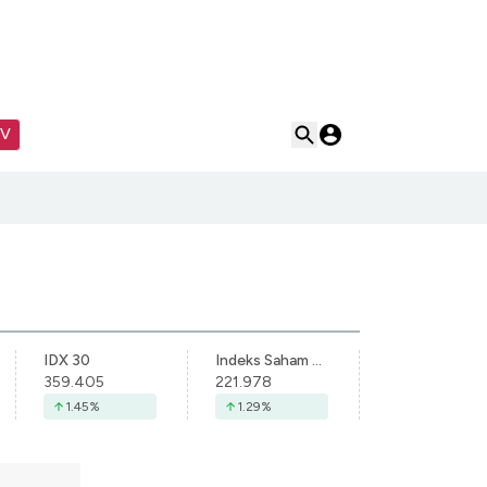
TV
IDX 30
Indeks Saham Syariah Indonesia
359.405
221.978
1.45
%
1.29
%