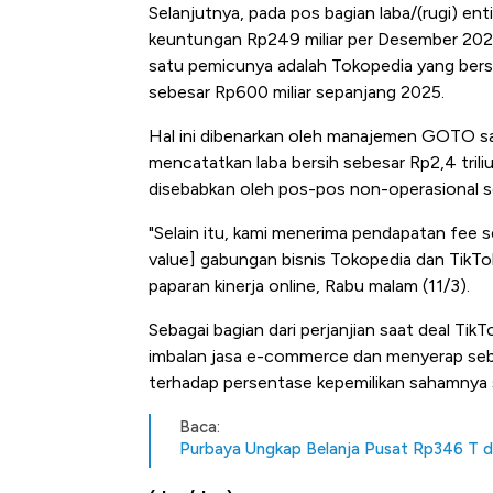
Tembaga Terbang ke Zona B
Selanjutnya, pada pos bagian laba/(rugi) 
keuntungan Rp249 miliar per Desember 2025, k
satu pemicunya adalah Tokopedia yang ber
sebesar Rp600 miliar sepanjang 2025.
Hal ini dibenarkan oleh manajemen GOTO saa
mencatatkan laba bersih sebesar Rp2,4 trili
disebabkan oleh pos-pos non-operasional se
"Selain itu, kami menerima pendapatan fee 
value] gabungan bisnis Tokopedia dan TikTo
paparan kinerja online, Rabu malam (11/3).
Sebagai bagian dari perjanjian saat deal 
imbalan jasa e-commerce dan menyerap sebag
terhadap persentase kepemilikan sahamnya s
Baca:
Purbaya Ungkap Belanja Pusat Rp346 T d