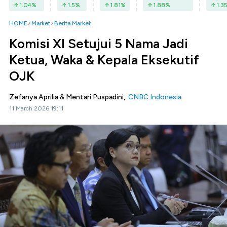
1.04
%
1.5
%
1.81
%
1.88
%
1.3
HOME
Market
Berita Market
Komisi XI Setujui 5 Nama Jadi
Ketua, Waka & Kepala Eksekutif
OJK
Zefanya Aprilia & Mentari Puspadini,
CNBC Indonesia
11 March 2026 19:11