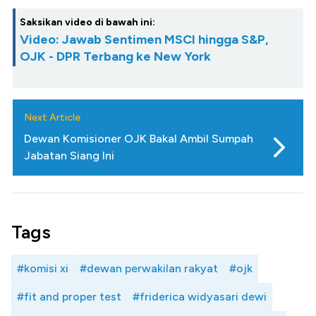
Saksikan video di bawah ini:
Video: Jawab Sentimen MSCI hingga S&P,
OJK - DPR Terbang ke New York
Next Article
Dewan Komisioner OJK Bakal Ambil Sumpah
Jabatan Siang Ini
Tags
#komisi xi
#dewan perwakilan rakyat
#ojk
#fit and proper test
#friderica widyasari dewi