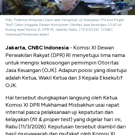
Foto: Friderica Widyasari Dewi saat mengikuti Uji Kelayakan (Fit and Proper
Test) Calon Anggota Dewan Komisioner Otoritas Jasa Keuangan (OJK) di
Ruang rapat Komisi XI, DPR RI, Jakarta, Rabu, (11/3/2026). (CNBC
Indonesia/Muhamad sabki)
Jakarta, CNBC Indonesia
- Komisi XI Dewan
Perwakilan Rakyat (DPR) RI menyetujui lima nama
untuk mengisi kekosongan pemimpin Otoritas
Jasa Keuangan (OJK). Adapun posisi yang disetujui
adalah Ketua, Wakil Ketua dan 3 Kepala Eksekutif
OJK.
Hal tersebut diungkapkan langsung oleh Ketua
Komisi XI DPR Mukhamad Misbakhun usai rapat
internal pasca pelaksanaan uji kepatutan dan
kelayakan (
fit & proper test
) yang digelar hari ini,
Rabu (11/3/2026). Keputusan tersebut diambil dari
hasil musyawarah dan mufakat oleh Komisi XI.