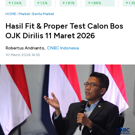
1.04
%
1.5
%
1.81
%
1.88
%
1.3
HOME
Market
Berita Market
Hasil Fit & Proper Test Calon Bos
OJK Dirilis 11 Maret 2026
Robertus Andrianto,
CNBC Indonesia
10 March 2026 14:55