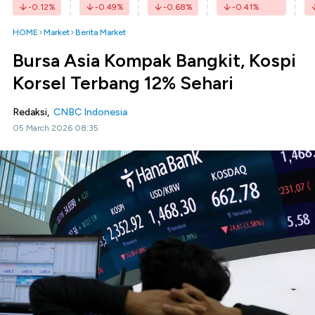
-0.12
%
-0.49
%
-0.68
%
-0.41
%
HOME
Market
Berita Market
Bursa Asia Kompak Bangkit, Kospi
Korsel Terbang 12% Sehari
Redaksi,
CNBC Indonesia
05 March 2026 08:35