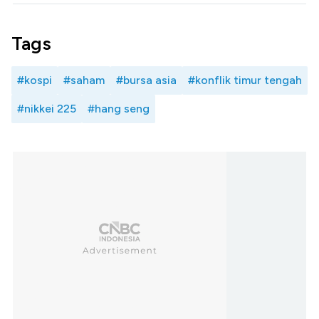
Tags
#kospi
#saham
#bursa asia
#konflik timur tengah
#nikkei 225
#hang seng