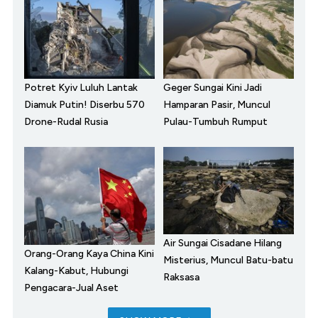
Potret Kyiv Luluh Lantak
Geger Sungai Kini Jadi
Diamuk Putin! Diserbu 570
Hamparan Pasir, Muncul
Drone-Rudal Rusia
Pulau-Tumbuh Rumput
Air Sungai Cisadane Hilang
Orang-Orang Kaya China Kini
Misterius, Muncul Batu-batu
Kalang-Kabut, Hubungi
Raksasa
Pengacara-Jual Aset