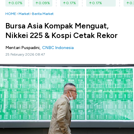
0.07
%
0.09
%
0.17
%
0.17
%
0.
HOME
Market
Berita Market
Bursa Asia Kompak Menguat,
Nikkei 225 & Kospi Cetak Rekor
Mentari Puspadini,
CNBC Indonesia
25 February 2026 08:47