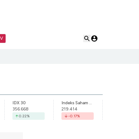
TV
IDX 30
Indeks Saham Syariah Indonesia
356.668
219.414
0.22
%
-0.17
%