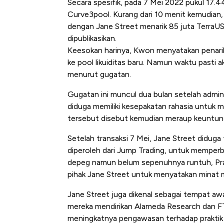
Secara spesifik, pada 7 Mei 2022 pukul 17.4
Curve3pool. Kurang dari 10 menit kemudian, 
dengan Jane Street menarik 85 juta TerraUS
dipublikasikan.
Keesokan harinya, Kwon menyatakan penari
ke pool likuiditas baru. Namun waktu pasti akt
menurut gugatan.
Gugatan ini muncul dua bulan setelah admi
diduga memiliki kesepakatan rahasia untuk
tersebut disebut kemudian meraup keuntunga
Setelah transaksi 7 Mei, Jane Street didug
diperoleh dari Jump Trading, untuk memper
depeg namun belum sepenuhnya runtuh, Pr
pihak Jane Street untuk menyatakan minat m
Jane Street juga dikenal sebagai tempat awa
mereka mendirikan Alameda Research dan FT
meningkatnya pengawasan terhadap praktik p