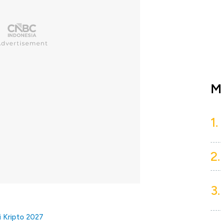
M
1.
2.
3.
i Kripto 2027