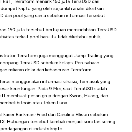
4 EST, Terraform menarik 150 juta TerraUSD dari
dompet kripto yang oleh sejumlah analis dikaitkan
D dari pool yang sama sebelum informasi tersebut
kan 150 juta tersebut bertujuan memindahkan TerraUSD
ivitas terkait pool baru itu tidak diketahui publik,
nistrator Terraform juga menggugat Jump Trading yang
 menopang TerraUSD sebelum kolaps. Perusahaan
n miliaran dolar dari kehancuran Terraform.
a terus menggunakan informasi rahasia, termasuk yang
besar keuntungan. Pada 9 Mei, saat TerraUSD sudah
att membuat pesan grup dengan Kwon, Huang, dan
embeli bitcoin atau token Luna.
l karier Bankman-Fried dan Caroline Ellison sebelum
X. Hubungan tersebut kembali menjadi sorotan seiring
erdagangan di industri kripto.