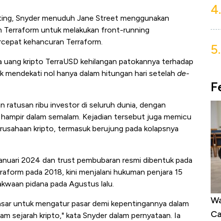
4.
ting, Snyder menuduh Jane Street menggunakan
am Terraform untuk melakukan front-running
rcepat kehancuran Terraform.
5.
a uang kripto TerraUSD kehilangan patokannya terhadap
ok mendekati nol hanya dalam hitungan hari setelah
de-
F
n ratusan ribu investor di seluruh dunia, dengan
 hampir dalam semalam. Kejadian tersebut juga memicu
usahaan kripto, termasuk berujung pada kolapsnya
anuari 2024 dan trust pembubaran resmi dibentuk pada
raform pada 2018, kini menjalani hukuman penjara 15
kwaan pidana pada Agustus lalu.
Harga Emas Mengamuk 4% dalam 24
Wa
sar untuk mengatur pasar demi kepentingannya dalam
Jam, ke Level Tertinggi 50 Hari!
Ca
lam sejarah kripto," kata Snyder dalam pernyataan. Ia