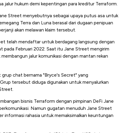
alur hukum demi kepentingan para kreditur Terraform.
Jane Street menyebutnya sebagai upaya putus asa untuk
pemegang Terra dan Luna berasal dari dugaan penipuan
rjanji akan melawan klaim tersebut.
eet telah mendaftar untuk berdagang langsung dengan
at pada Februari 2022. Saat itu Jane Street mengirim
uk membangun jalur komunikasi dengan mantan rekan
 grup chat bernama "Bryce's Secret" yang
 Grup tersebut diduga digunakan untuk menyalurkan
Street.
embangan bisnis Terraform dengan pimpinan DeFi Jane
tin berkomunikasi. Namun gugatan menuduh Jane Street
er informasi rahasia untuk memaksimalkan keuntungan