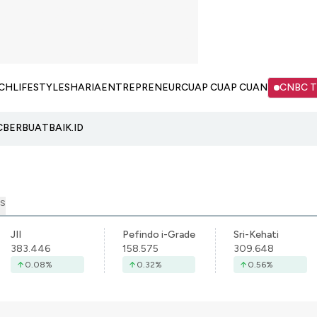
CH
LIFESTYLE
SHARIA
ENTREPRENEUR
CUAP CUAP CUAN
CNBC 
C
BERBUATBAIK.ID
S
JII
Pefindo i-Grade
Sri-Kehati
383.446
158.575
309.648
0.08
%
0.32
%
0.56
%