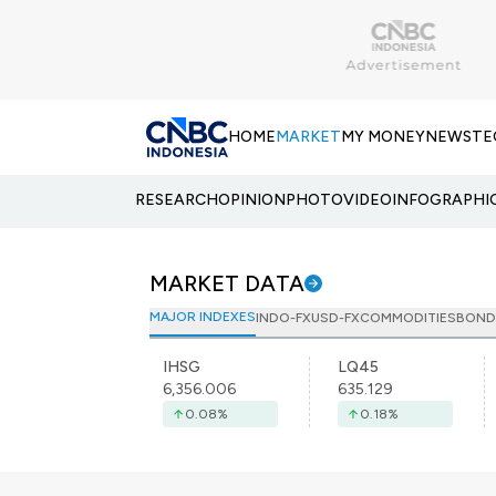
HOME
MARKET
MY MONEY
NEWS
TE
RESEARCH
OPINION
PHOTO
VIDEO
INFOGRAPHI
MARKET DATA
MAJOR INDEXES
INDO-FX
USD-FX
COMMODITIES
BOND
IHSG
LQ45
6,356.006
635.129
0.08
%
0.18
%