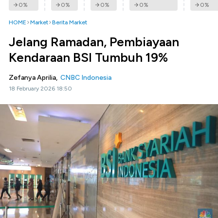
0
%
0
%
0
%
0
%
0
%
HOME
Market
Berita Market
Jelang Ramadan, Pembiayaan
Kendaraan BSI Tumbuh 19%
Zefanya Aprilia,
CNBC Indonesia
18 February 2026 18:50