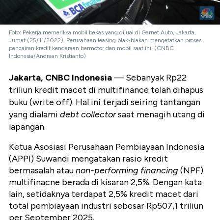
Foto: Pekerja memeriksa mobil bekas yang dijual di Garnet Auto, Jakarta,
Jumat (25/11/2022). Perusahaan leasing blak-blakan mengetatkan proses
pencairan kredit kendaraan bermotor dan mobil saat ini. (CNBC
Indonesia/Andrean Kristianto)
Jakarta, CNBC Indonesia
— Sebanyak Rp22
triliun kredit macet di multifinance telah dihapus
buku (write off). Hal ini terjadi seiring tantangan
yang dialami
debt collector
saat menagih utang di
lapangan.
Ketua Asosiasi Perusahaan Pembiayaan Indonesia
(APPI) Suwandi mengatakan rasio kredit
bermasalah atau
non-performing financing
(NPF)
multifinacne berada di kisaran 2,5%. Dengan kata
lain, setidaknya terdapat 2,5% kredit macet dari
total pembiayaan industri sebesar Rp507,1 triliun
per September 2025.