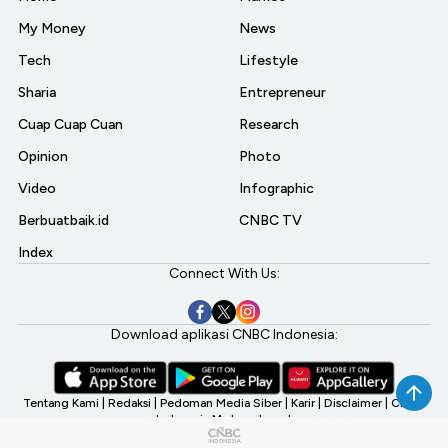
My Money
News
Tech
Lifestyle
Sharia
Entrepreneur
Cuap Cuap Cuan
Research
Opinion
Photo
Video
Infographic
Berbuatbaik.id
CNBC TV
Index
Connect With Us:
Download aplikasi CNBC Indonesia:
Tentang Kami
|
Redaksi
|
Pedoman Media Siber
|
Karir
|
Disclaimer
|
CNBC
Indonesia My Investment
©2026 CNBC Indonesia, A Transmedia Company