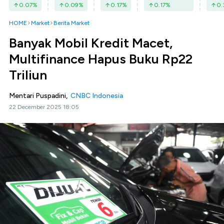
0.07
%
0.09
%
0.17
%
0.17
%
0.
HOME
Market
Berita Market
Banyak Mobil Kredit Macet,
Multifinance Hapus Buku Rp22
Triliun
Mentari Puspadini,
CNBC Indonesia
22 December 2025 18:05