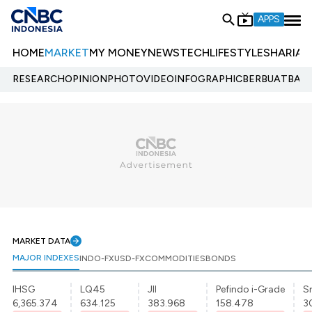
APPS
HOME
MARKET
MY MONEY
NEWS
TECH
LIFESTYLE
SHARIA
E
RESEARCH
OPINION
PHOTO
VIDEO
INFOGRAPHIC
BERBUATBAIK.
MARKET DATA
MAJOR INDEXES
INDO-FX
USD-FX
COMMODITIES
BONDS
IHSG
LQ45
JII
Pefindo i-Grade
Sr
6,365.374
634.125
383.968
158.478
3