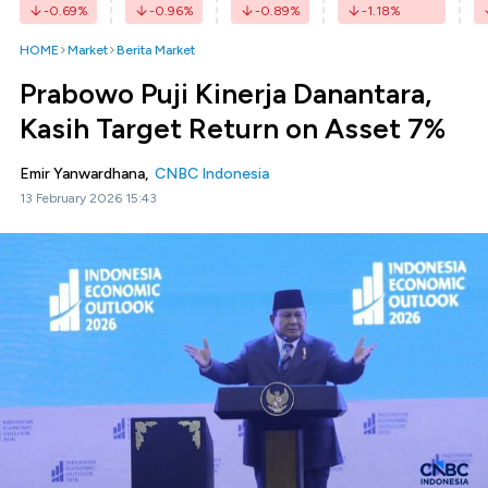
-0.69
%
-0.96
%
-0.89
%
-1.18
%
HOME
Market
Berita Market
Prabowo Puji Kinerja Danantara,
Kasih Target Return on Asset 7%
Emir Yanwardhana,
CNBC Indonesia
13 February 2026 15:43