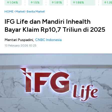
1.04
%
1.5
%
1.81
%
1.88
%
1.3
HOME
Market
Berita Market
IFG Life dan Mandiri Inhealth
Bayar Klaim Rp10,7 Triliun di 2025
Mentari Puspadini,
CNBC Indonesia
13 February 2026 10:25