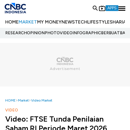
APPS
HOME
MARKET
MY MONEY
NEWS
TECH
LIFESTYLE
SHARIA
E
RESEARCH
OPINION
PHOTO
VIDEO
INFOGRAPHIC
BERBUATBAIK.
HOME
Market
Video Market
VIDEO
Video: FTSE Tunda Penilaian
Saham RI Periode Maret 2026