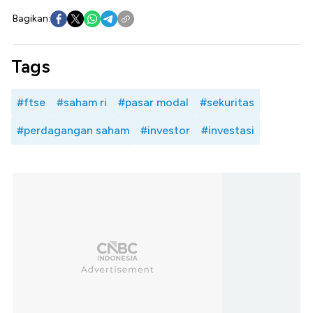
Bagikan:
Tags
#ftse
#saham ri
#pasar modal
#sekuritas
#perdagangan saham
#investor
#investasi