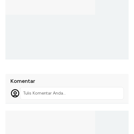
Komentar
Tulis Komentar Anda...