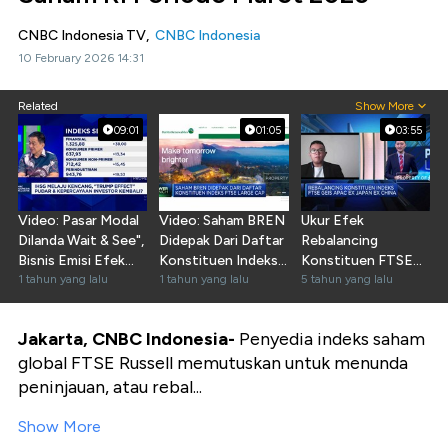
CNBC Indonesia TV,
CNBC Indonesia
10 February 2026 14:31
Related
Show More
09:01
01:05
03:55
Video: Pasar Modal
Video: Saham BREN
Ukur Efek
Dilanda Wait & See",
Didepak Dari Daftar
Rebalancing
Bisnis Emisi Efek
Konstituen Indeks
Konstituen FTSE
Apa Kabar?
1 tahun yang lalu
FTSE Large Cap
1 tahun yang lalu
GEIS, Ini Saran
5 tahun yang lalu
Analis
Jakarta, CNBC Indonesia-
Penyedia indeks saham
global FTSE Russell memutuskan untuk menunda
peninjauan, atau rebal...
Show More