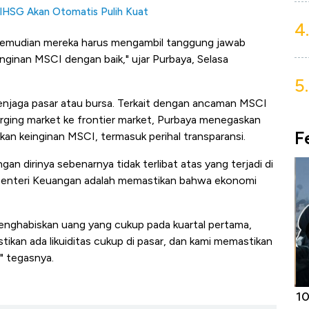
 IHSG Akan Otomatis Pulih Kuat
4.
, kemudian mereka harus mengambil tanggung jawab
nginan MSCI dengan baik," ujar Purbaya, Selasa
5.
jaga pasar atau bursa. Terkait dengan ancaman MSCI
rging market ke frontier market, Purbaya menegaskan
F
an keinginan MSCI, termasuk perihal transparansi.
 dirinya sebenarnya tidak terlibat atas yang terjadi di
Menteri Keuangan adalah memastikan bahwa ekonomi
nghabiskan uang yang cukup pada kuartal pertama,
ikan ada likuiditas cukup di pasar, dan kami memastikan
" tegasnya.
Harga
Adu Panas Kinerja Emiten Minyak RI,
10