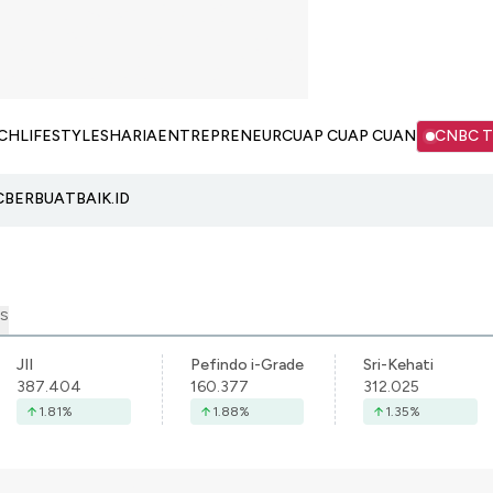
CH
LIFESTYLE
SHARIA
ENTREPRENEUR
CUAP CUAP CUAN
CNBC 
C
BERBUATBAIK.ID
S
JII
Pefindo i-Grade
Sri-Kehati
387.404
160.377
312.025
1.81
%
1.88
%
1.35
%