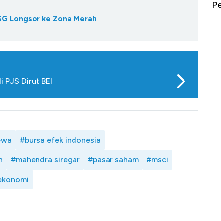
erbahaya
Mana yang Cuannya Paling Menyala?
Pe
IHSG Longsor ke Zona Merah
i PJS Dirut BEI
ewa
#bursa efek indonesia
n
#mahendra siregar
#pasar saham
#msci
ekonomi