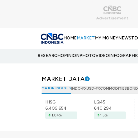
HOME
MARKET
MY MONEY
NEWS
TE
RESEARCH
OPINION
PHOTO
VIDEO
INFOGRAPHI
MARKET DATA
MAJOR INDEXES
INDO-FX
USD-FX
COMMODITIES
BOND
IHSG
LQ45
6,409.654
640.294
1.04
%
1.5
%