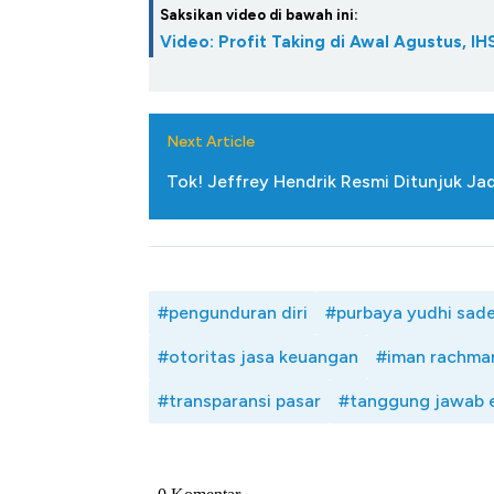
Tembaga Terbang ke Zona B
Saksikan video di bawah ini:
Video: Profit Taking di Awal Agustus, 
Next Article
Tok! Jeffrey Hendrik Resmi Ditunjuk Jad
#pengunduran diri
#purbaya yudhi sad
#otoritas jasa keuangan
#iman rachma
#transparansi pasar
#tanggung jawab 