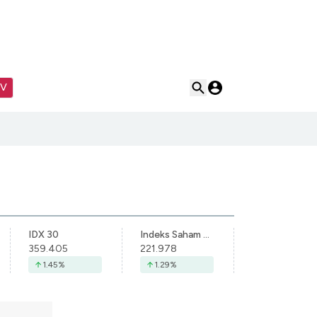
TV
IDX 30
Indeks Saham Syariah Indonesia
359.405
221.978
1.45
%
1.29
%