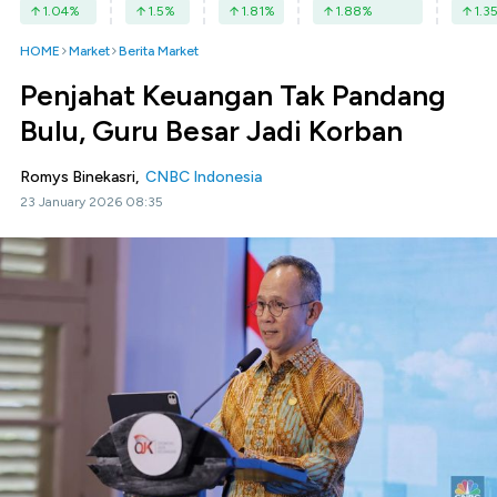
1.04
%
1.5
%
1.81
%
1.88
%
1.3
HOME
Market
Berita Market
Penjahat Keuangan Tak Pandang
Bulu, Guru Besar Jadi Korban
Romys Binekasri,
CNBC Indonesia
23 January 2026 08:35