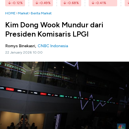
-0.12
%
-0.49
%
-0.68
%
-0.41
%
HOME
Market
Berita Market
Kim Dong Wook Mundur dari
Presiden Komisaris LPGI
Romys Binekasri,
CNBC Indonesia
22 January 2026 10:00