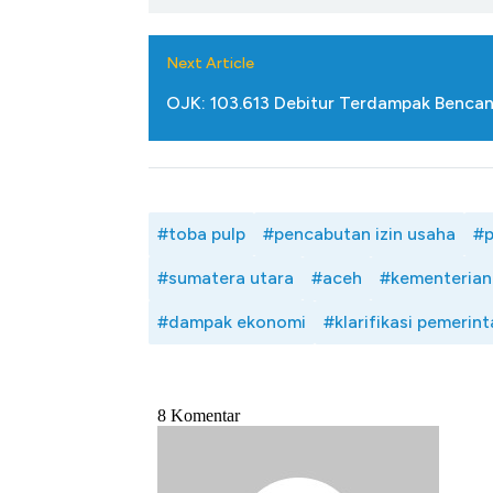
Next Article
OJK: 103.613 Debitur Terdampak Bencan
#toba pulp
#pencabutan izin usaha
#p
#sumatera utara
#aceh
#kementerian
#dampak ekonomi
#klarifikasi pemerin