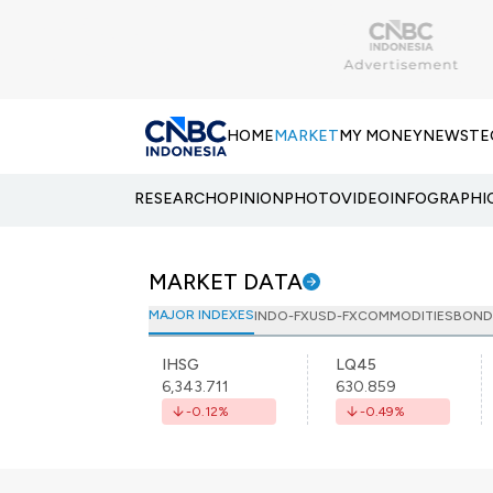
HOME
MARKET
MY MONEY
NEWS
TE
RESEARCH
OPINION
PHOTO
VIDEO
INFOGRAPHI
MARKET DATA
MAJOR INDEXES
INDO-FX
USD-FX
COMMODITIES
BOND
IHSG
LQ45
6,343.711
630.859
-0.12
%
-0.49
%