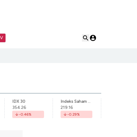
TV
IDX 30
Indeks Saham Syariah Indonesia
354.26
219.16
-0.46
%
-0.29
%