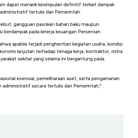
it
RI
Ad
m dapat menarik kesimpulan definitif terkait dampak
ministratif tertulis dari Pemerintah.
nyebut, gangguan pasokan bahan baku maupun
si berdampak pada kinerja keuangan Perseroan.
hwa apabila terjadi penghentian kegiatan usaha, kondisi
nomi lanjutan terhadap tenaga kerja, kontraktor, mitra
syarakat sekitar yang selama ini bergantung pada
asional esensial, pemeliharaan aset, serta pengamanan
dministratif secara tertulis dari Pemerintah,"