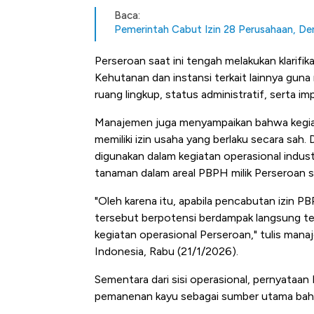
Baca:
Pemerintah Cabut Izin 28 Perusahaan, De
Perseroan saat ini tengah melakukan klarifik
Kehutanan dan instansi terkait lainnya gun
ruang lingkup, status administratif, serta i
Manajemen juga menyampaikan bahwa kegiata
memiliki izin usaha yang berlaku secara sah
digunakan dalam kegiatan operasional indust
tanaman dalam areal PBPH milik Perseroan se
"Oleh karena itu, apabila pencabutan izin PB
tersebut berpotensi berdampak langsung t
kegiatan operasional Perseroan," tulis man
Indonesia, Rabu (21/1/2026).
Sementara dari sisi operasional, pernyataa
pemanenan kayu sebagai sumber utama bahan
Bangkit dari Kubur! Bisnis Fur