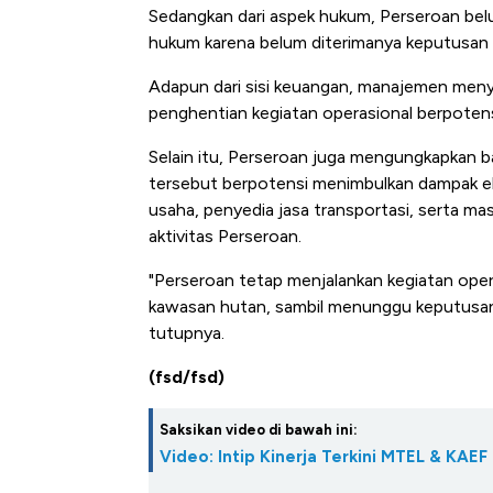
Alas Kaki Tumbuh Double Dig
Sedangkan dari aspek hukum, Perseroan belu
hukum karena belum diterimanya keputusan ad
Adapun dari sisi keuangan, manajemen me
penghentian kegiatan operasional berpoten
Selain itu, Perseroan juga mengungkapkan ba
tersebut berpotensi menimbulkan dampak eko
usaha, penyedia jasa transportasi, serta ma
aktivitas Perseroan.
"Perseroan tetap menjalankan kegiatan oper
kawasan hutan, sambil menunggu keputusan a
tutupnya.
(fsd/fsd)
Saksikan video di bawah ini:
Video: Intip Kinerja Terkini MTEL & KAEF