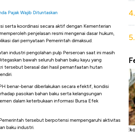
4.
nda Pajak Wajib Dituntaskan
asi serta koordinasi secara aktif dengan Kementerian
a memperoleh penjelasan resmi mengenai dasar hukum,
5.
mplikasi dari pernyataan Pemerintah dimaksud.
n industri pengolahan pulp Perseroan saat ini masih
F
. Ditegaskan bawah seluruh bahan baku kayu yang
ri tersebut berasal dari hasil pemanfaatan hutan
ndiri.
PH benar-benar diberlakukan secara efektif, kondisi
erhadap pasokan bahan baku serta kelangsungan
ajemen dalam keterbukaan informasi Bursa Efek
n Pemerintah tersebut berpotensi mempengaruhi aktivitas
 baku industri.
niture &
Industri Susu Jadi Bintang Baru Ekonomi
5 