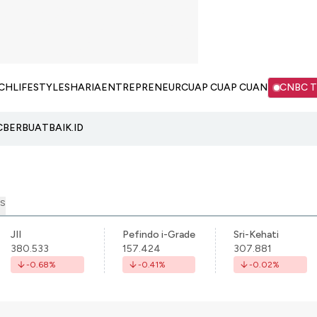
CH
LIFESTYLE
SHARIA
ENTREPRENEUR
CUAP CUAP CUAN
CNBC 
C
BERBUATBAIK.ID
S
JII
Pefindo i-Grade
Sri-Kehati
380.533
157.424
307.881
-0.68
%
-0.41
%
-0.02
%