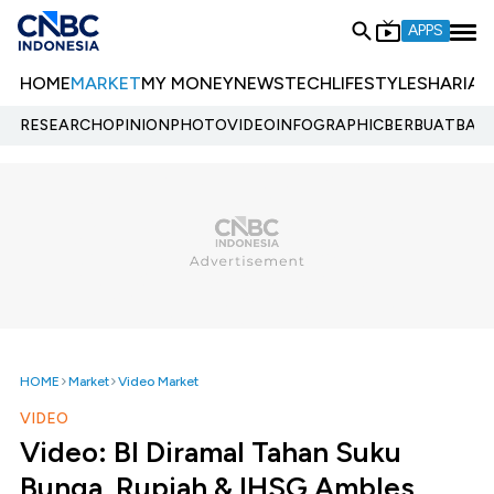
APPS
HOME
MARKET
MY MONEY
NEWS
TECH
LIFESTYLE
SHARIA
E
RESEARCH
OPINION
PHOTO
VIDEO
INFOGRAPHIC
BERBUATBAIK.
HOME
Market
Video Market
VIDEO
Video: BI Diramal Tahan Suku
Bunga, Rupiah & IHSG Ambles