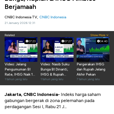
Berjamaah
CNBC Indonesia TV,
CNBC Indonesia
21 January 2026 12:31
Related
Show More
07:23
07:27
04:40
Video: Jelang
Video: Nasib Suku
Pergerakan IHSG
Pengumuman BI
Bunga BI Dinanti,
dan Rupiah Jelang
Rate, IHSG Naik 1%
IHSG & Rupiah
Akhir Pekan
Lebih
1 tahun yang lalu
Masih Dalam
1 tahun yang lalu
7 tahun yang lalu
Tekanan?
Jakarta, CNBC Indonesia-
Indeks harga saham
gabungan bergerak di zona pelemahan pada
perdagangan Sesi I, Rabu 21 J...