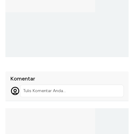
Komentar
Tulis Komentar Anda...