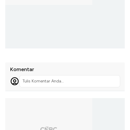
Komentar
Tulis Komentar Anda...