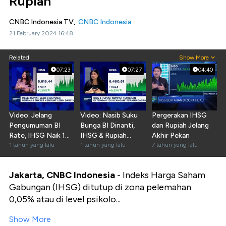
Rupiah
CNBC Indonesia TV,
CNBC Indonesia
21 February 2024 16:48
Related
Show More
07:23
07:27
04:40
Video: Jelang
Video: Nasib Suku
Pergerakan IHSG
Pengumuman BI
Bunga BI Dinanti,
dan Rupiah Jelang
Rate, IHSG Naik 1%
IHSG & Rupiah
Akhir Pekan
Lebih
1 tahun yang lalu
Masih Dalam
1 tahun yang lalu
7 tahun yang lalu
Tekanan?
Jakarta, CNBC Indonesia
- Indeks Harga Saham
Gabungan (IHSG) ditutup di zona pelemahan
0,05% atau di level psikolo...
Show More