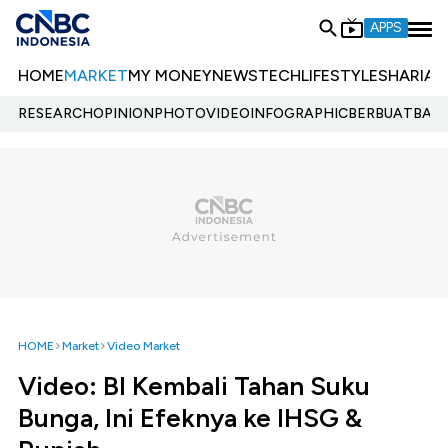
APPS
HOME
MARKET
MY MONEY
NEWS
TECH
LIFESTYLE
SHARIA
E
RESEARCH
OPINION
PHOTO
VIDEO
INFOGRAPHIC
BERBUATBAIK.
HOME
Market
Video Market
Video: BI Kembali Tahan Suku
Bunga, Ini Efeknya ke IHSG &