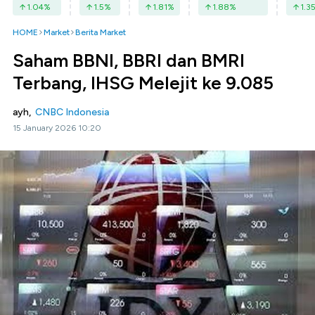
1.04
%
1.5
%
1.81
%
1.88
%
1.3
HOME
Market
Berita Market
Saham BBNI, BBRI dan BMRI
Terbang, IHSG Melejit ke 9.085
ayh,
CNBC Indonesia
15 January 2026 10:20