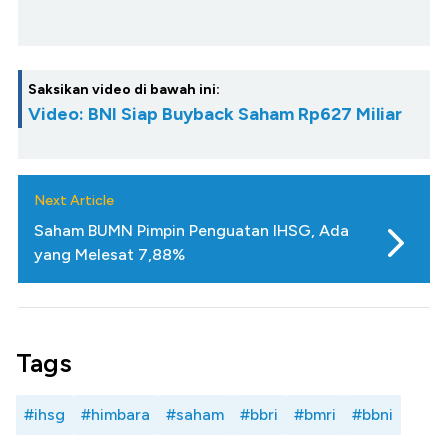
Saksikan video di bawah ini:
Video: BNI Siap Buyback Saham Rp627 Miliar
Next Article
Saham BUMN Pimpin Penguatan IHSG, Ada
yang Melesat 7,88%
Tags
#ihsg
#himbara
#saham
#bbri
#bmri
#bbni