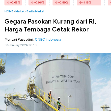
-0.69
%
-0.96
%
-0.89
%
-1.18
%
HOME
Market
Berita Market
Gegara Pasokan Kurang dari RI,
Harga Tembaga Cetak Rekor
Mentari Puspadini,
CNBC Indonesia
06 January 2026 20:10