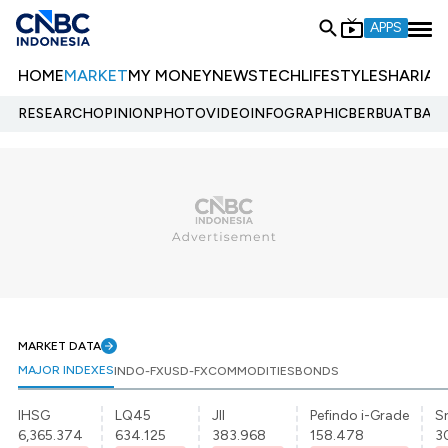
APPS
HOME
MARKET
MY MONEY
NEWS
TECH
LIFESTYLE
SHARIA
E
RESEARCH
OPINION
PHOTO
VIDEO
INFOGRAPHIC
BERBUATBAIK.
MARKET DATA
MAJOR INDEXES
INDO-FX
USD-FX
COMMODITIES
BONDS
IHSG
LQ45
JII
Pefindo i-Grade
Sr
6,365.374
634.125
383.968
158.478
3