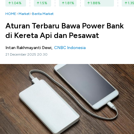
1.04
%
1.5
%
1.81
%
1.88
%
1.3
HOME
Market
Berita Market
Aturan Terbaru Bawa Power Bank
di Kereta Api dan Pesawat
Intan Rakhmayanti Dewi,
CNBC Indonesia
21 December 2025 20:30