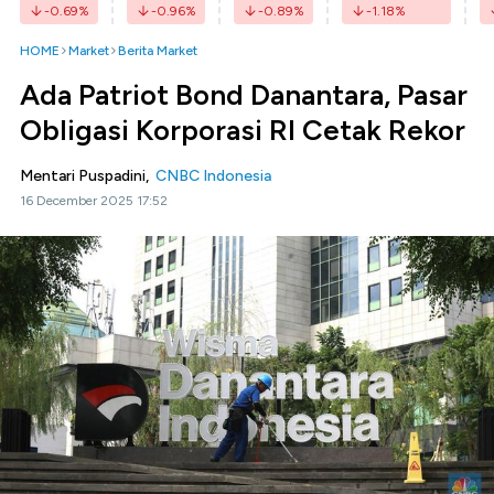
-0.69
%
-0.96
%
-0.89
%
-1.18
%
HOME
Market
Berita Market
Ada Patriot Bond Danantara, Pasar
Obligasi Korporasi RI Cetak Rekor
Mentari Puspadini,
CNBC Indonesia
16 December 2025 17:52