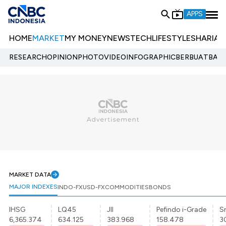
APPS
HOME
MARKET
MY MONEY
NEWS
TECH
LIFESTYLE
SHARIA
E
RESEARCH
OPINION
PHOTO
VIDEO
INFOGRAPHIC
BERBUATBAIK.
MARKET DATA
MAJOR INDEXES
INDO-FX
USD-FX
COMMODITIES
BONDS
IHSG
LQ45
JII
Pefindo i-Grade
Sr
6,365.374
634.125
383.968
158.478
3