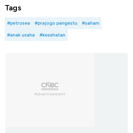
Tags
#petrosea
#prajogo pangestu
#saham
#anak usaha
#kesehatan