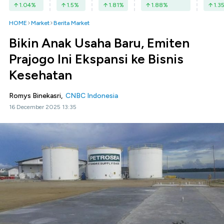
1.04
%
1.5
%
1.81
%
1.88
%
1.3
HOME
Market
Berita Market
Bikin Anak Usaha Baru, Emiten
Prajogo Ini Ekspansi ke Bisnis
Kesehatan
Romys Binekasri,
CNBC Indonesia
16 December 2025 13:35