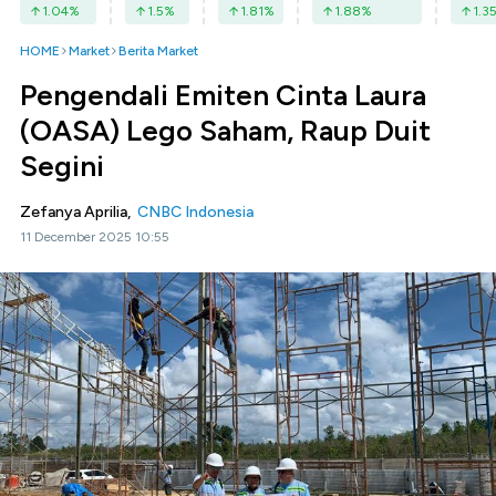
1.04
%
1.5
%
1.81
%
1.88
%
1.3
HOME
Market
Berita Market
Pengendali Emiten Cinta Laura
(OASA) Lego Saham, Raup Duit
Segini
Zefanya Aprilia,
CNBC Indonesia
11 December 2025 10:55