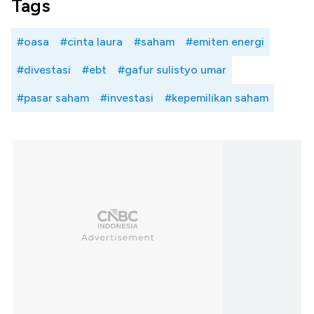
Tags
#oasa
#cinta laura
#saham
#emiten energi
#divestasi
#ebt
#gafur sulistyo umar
#pasar saham
#investasi
#kepemilikan saham