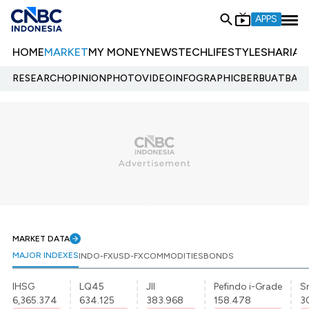
APPS
HOME
MARKET
MY MONEY
NEWS
TECH
LIFESTYLE
SHARIA
E
RESEARCH
OPINION
PHOTO
VIDEO
INFOGRAPHIC
BERBUATBAIK.
MARKET DATA
MAJOR INDEXES
INDO-FX
USD-FX
COMMODITIES
BONDS
IHSG
LQ45
JII
Pefindo i-Grade
Sr
6,365.374
634.125
383.968
158.478
3