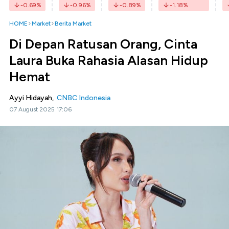
-0.69
%
-0.96
%
-0.89
%
-1.18
%
HOME
Market
Berita Market
Di Depan Ratusan Orang, Cinta
Laura Buka Rahasia Alasan Hidup
Hemat
Ayyi Hidayah,
CNBC Indonesia
07 August 2025 17:06