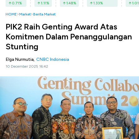
0.71
%
1.11
%
1.48
%
1.33
%
1.01
HOME
Market
Berita Market
PIK2 Raih Genting Award Atas
Komitmen Dalam Penanggulangan
Stunting
Elga Nurmutia,
CNBC Indonesia
10 December 2025 16:42