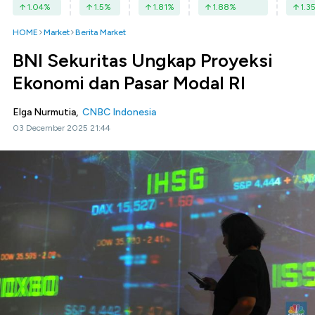
1.04
%
1.5
%
1.81
%
1.88
%
1.3
HOME
Market
Berita Market
BNI Sekuritas Ungkap Proyeksi
Ekonomi dan Pasar Modal RI
Elga Nurmutia,
CNBC Indonesia
03 December 2025 21:44