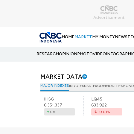
HOME
MARKET
MY MONEY
NEWS
TE
RESEARCH
OPINION
PHOTO
VIDEO
INFOGRAPHI
MARKET DATA
MAJOR INDEXES
INDO-FX
USD-FX
COMMODITIES
BOND
IHSG
LQ45
6,351.337
633.922
0
%
-0.01
%