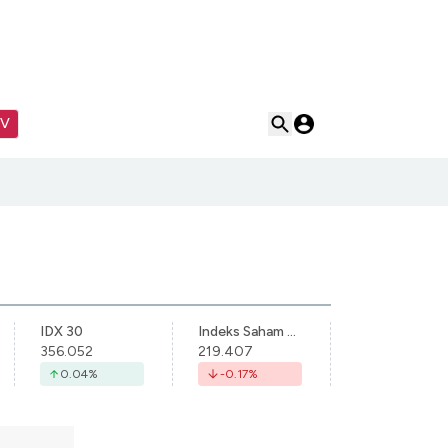
TV
IDX 30
Indeks Saham Syariah Indonesia
356.052
219.407
0.04
%
-0.17
%