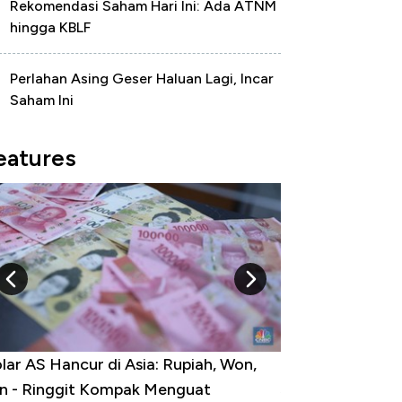
Rekomendasi Saham Hari Ini: Ada ATNM
hingga KBLF
Perlahan Asing Geser Haluan Lagi, Incar
Saham Ini
eatures
lar AS Hancur di Asia: Rupiah, Won,
Harga Emas Me
n - Ringgit Kompak Menguat
Jam, ke Level Te