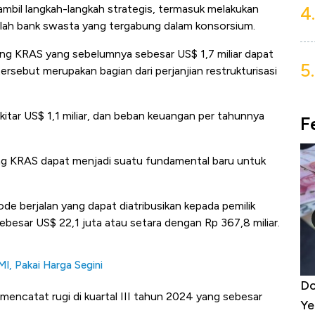
mbil langkah-langkah strategis, termasuk melakukan
4.
mlah bank swasta yang tergabung dalam konsorsium.
utang KRAS yang sebelumnya sebesar US$ 1,7 miliar dapat
5.
tersebut merupakan bagian dari perjanjian restrukturisasi
kitar US$ 1,1 miliar, dan beban keuangan per tahunnya
F
ng KRAS dapat menjadi suatu fundamental baru untuk
de berjalan yang dapat diatribusikan kepada pemilik
sebesar US$ 22,1 juta atau setara dengan Rp 367,8 miliar.
I, Pakai Harga Segini
5 Raja Ekonomi Indonesia: Maaf, Gak
Do
mencatat rugi di kuartal III tahun 2024 yang sebesar
Ada Jawa!
Ye