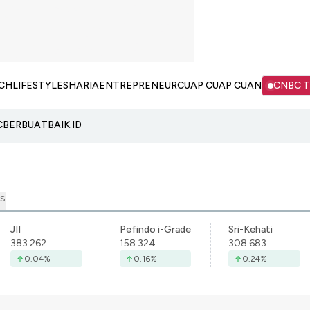
CH
LIFESTYLE
SHARIA
ENTREPRENEUR
CUAP CUAP CUAN
CNBC 
C
BERBUATBAIK.ID
S
JII
Pefindo i-Grade
Sri-Kehati
383.262
158.324
308.683
0.04
%
0.16
%
0.24
%