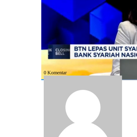
Bagikan:
#btn
#spin off
#rupslb
#bank syaria