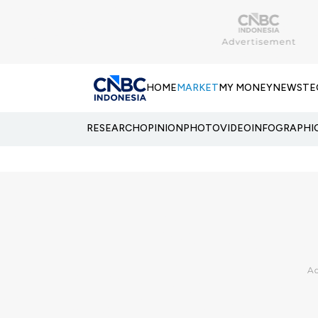
HOME
MARKET
MY MONEY
NEWS
TE
RESEARCH
OPINION
PHOTO
VIDEO
INFOGRAPHI