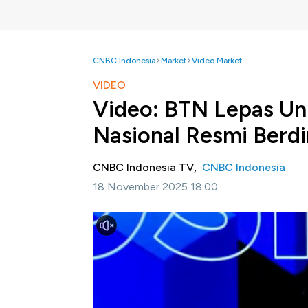
CNBC Indonesia
Market
Video Market
VIDEO
Video: BTN Lepas Uni
Nasional Resmi Berdi
CNBC Indonesia TV,
CNBC Indonesia
18 November 2025 18:00
Jakarta, CNBC Indonesia -
PT Bank Tabun
Rapat Umum Pemegang Saham Luar Biasa ata
usaha Syariah.
Simak informasi selengkapnya dalam progra
berikut ini.