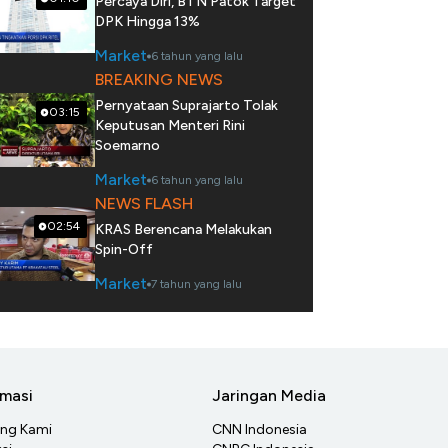
Percaya Diri, BTN Patok Target
DPK Hingga 13%
Market
6 tahun yang lalu
BREAKING NEWS
Pernyataan Suprajarto Tolak
03:15
Keputusan Menteri Rini
Soemarno
Market
6 tahun yang lalu
NEWS FLASH
02:54
KRAS Berencana Melakukan
Spin-Off
Market
7 tahun yang lalu
rmasi
Jaringan Media
ang Kami
CNN Indonesia