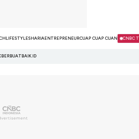
CH
LIFESTYLE
SHARIA
ENTREPRENEUR
CUAP CUAP CUAN
CNBC 
C
BERBUATBAIK.ID