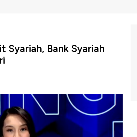
t Syariah, Bank Syariah
ri
gan Negara (Persero) (BBTN)
atau BTN
menggelar
u RUPSLB dalam rangka aksi korporasi spin-off unit
m Closing Bell CNBC Indonesia (Selasa 18/11/2025)