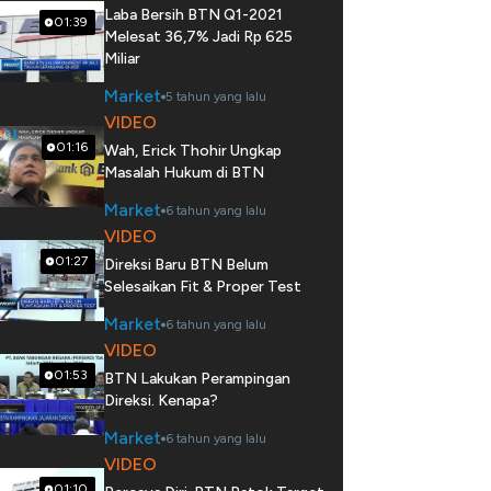
Laba Bersih BTN Q1-2021
01:39
Melesat 36,7% Jadi Rp 625
Miliar
Market
5 tahun yang lalu
VIDEO
01:16
Wah, Erick Thohir Ungkap
Masalah Hukum di BTN
Market
6 tahun yang lalu
VIDEO
01:27
Direksi Baru BTN Belum
Selesaikan Fit & Proper Test
Market
6 tahun yang lalu
VIDEO
01:53
BTN Lakukan Perampingan
Direksi. Kenapa?
Market
6 tahun yang lalu
VIDEO
01:10