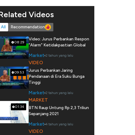
Related Videos
All
Recommendation
Video: Jurus Perbankan Respon
08:29
"Alarm" Ketidakpastian Global
Market
2 tahun yang lalu
VIDEO
Jurus Perbankan Jaring
09:53
Pendanaan di Era Suku Bunga
Tinggi
Market
2 tahun yang lalu
MARKET
01:34
BTN Raup Untung Rp 2,3 Triliun
Sepanjang 2021
Market
4 tahun yang lalu
VIDEO