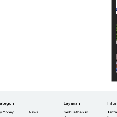
ategori
Layanan
Info
y Money
News
berbuatbaik.id
Tent