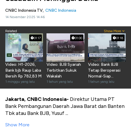
CNBC Indonesia TV,
CNBC Indonesia
14 November 2025 14:46
Related
Show More
01:17
01:00
01:18
Video: H1-2026,
Video: BJB Syariah
Video: Bank BJB
Bank bjb Raup Laba
Terbitkan Sukuk
Tetap Beroperasi
Bersih Rp 782,83 M
Wakalah
Normal-Siap
1 minggu yang lalu
1 tahun yang lalu
Umumkan
1 tahun yang lalu
Pembagian Dividen
Jakarta, CNBC Indonesia-
Direktur Utama PT
Bank Pembangunan Daerah Jawa Barat dan Banten
Tbk atau Bank BJB, Yusuf ...
Show More