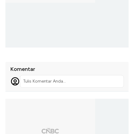
Komentar
Tulis Komentar Anda...