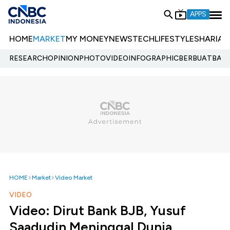
APPS
HOME
MARKET
MY MONEY
NEWS
TECH
LIFESTYLE
SHARIA
E
RESEARCH
OPINION
PHOTO
VIDEO
INFOGRAPHIC
BERBUATBAIK.
HOME
Market
Video Market
VIDEO
Video: Dirut Bank BJB, Yusuf
Saadudin Meninggal Dunia