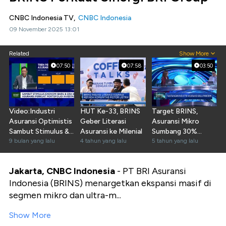
CNBC Indonesia TV,
CNBC Indonesia
09 November 2025 13:01
Related
Show More
07:50
07:58
03:50
Video:Industri
HUT Ke-33, BRINS
Target BRINS,
Asuransi Optimistis
Geber Literasi
Asuransi Mikro
Sambut Stimulus &
Asuransi ke Milenial
Sumbang 30%
Tren Bunga Rendah
9 bulan yang lalu
4 tahun yang lalu
Pendapatan Premi
5 tahun yang lalu
Jakarta, CNBC Indonesia
- PT BRI Asuransi
Indonesia (BRINS) menargetkan ekspansi masif di
segmen mikro dan ultra-m...
Show More