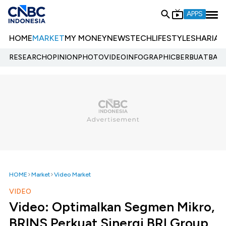
APPS
HOME
MARKET
MY MONEY
NEWS
TECH
LIFESTYLE
SHARIA
E
RESEARCH
OPINION
PHOTO
VIDEO
INFOGRAPHIC
BERBUATBAIK.
HOME
Market
Video Market
VIDEO
Video: Optimalkan Segmen Mikro,
BRINS Perkuat Sinergi BRI Group