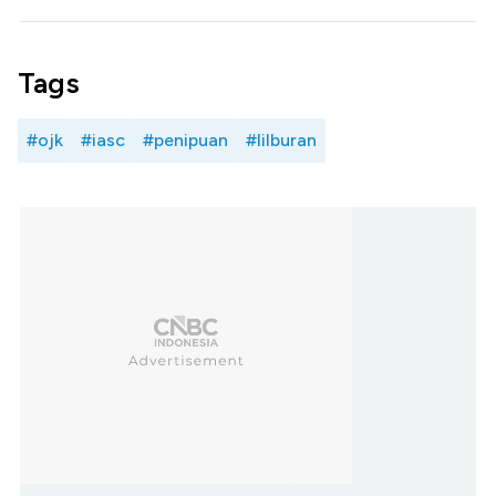
Tags
#ojk
#iasc
#penipuan
#lilburan