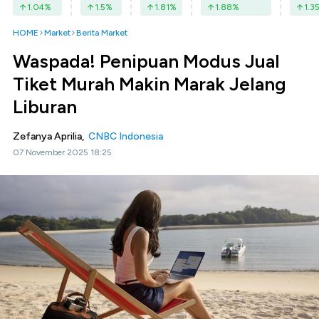
1.04
%
1.5
%
1.81
%
1.88
%
1.3
HOME
Market
Berita Market
Waspada! Penipuan Modus Jual
Tiket Murah Makin Marak Jelang
Liburan
Zefanya Aprilia,
CNBC Indonesia
07 November 2025 18:25