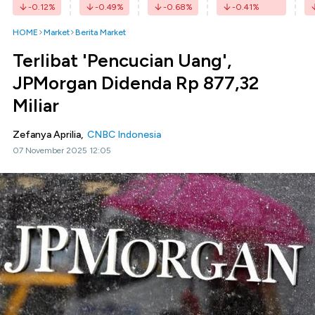
-0.12
%
-0.49
%
-0.68
%
-0.41
%
HOME
Market
Berita Market
Terlibat 'Pencucian Uang',
JPMorgan Didenda Rp 877,32
Miliar
Zefanya Aprilia,
CNBC Indonesia
07 November 2025 12:05