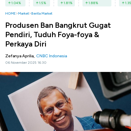
1.04
%
1.5
%
1.81
%
1.88
%
1.3
HOME
Market
Berita Market
Produsen Ban Bangkrut Gugat
Pendiri, Tuduh Foya-foya &
Perkaya Diri
Zefanya Aprilia,
CNBC Indonesia
06 November 2025 16:30