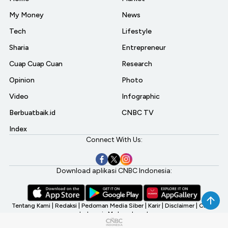
My Money
News
Tech
Lifestyle
Sharia
Entrepreneur
Cuap Cuap Cuan
Research
Opinion
Photo
Video
Infographic
Berbuatbaik.id
CNBC TV
Index
Connect With Us:
Download aplikasi CNBC Indonesia:
Tentang Kami
|
Redaksi
|
Pedoman Media Siber
|
Karir
|
Disclaimer
|
CNBC
Indonesia My Investment
©2026 CNBC Indonesia, A Transmedia Company