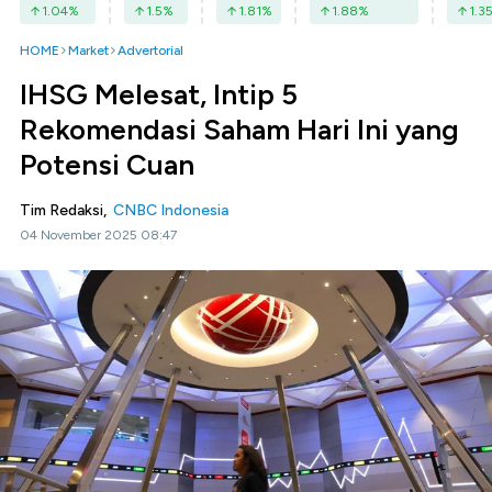
1.04
%
1.5
%
1.81
%
1.88
%
1.3
HOME
Market
Advertorial
IHSG Melesat, Intip 5
Rekomendasi Saham Hari Ini yang
Potensi Cuan
Tim Redaksi,
CNBC Indonesia
04 November 2025 08:47